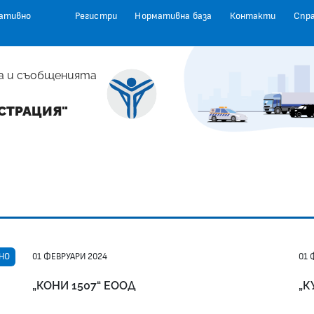
ативно
Регистри
Нормативна база
Контакти
Спр
а и съобщенията
СТРАЦИЯ"
НО
01 ФЕВРУАРИ 2024
01 
„КОНИ 1507“ ЕООД
„К