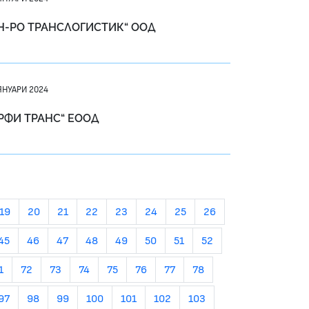
Н-РО ТРАНСЛОГИСТИК“ ООД
ЯНУАРИ 2024
РФИ ТРАНС“ ЕООД
19
20
21
22
23
24
25
26
45
46
47
48
49
50
51
52
1
72
73
74
75
76
77
78
97
98
99
100
101
102
103