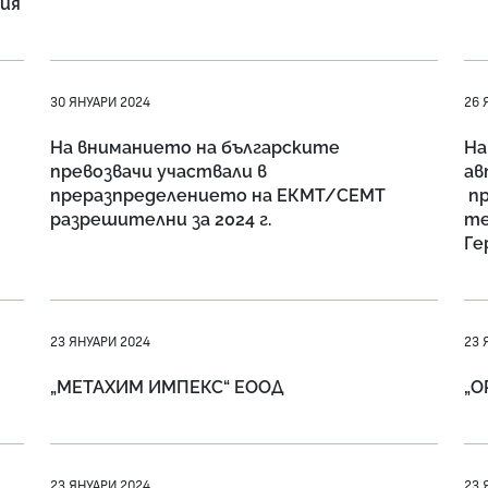
ия
30 ЯНУАРИ 2024
26 
На вниманието на българските
На
превозвачи участвали в
ав
преразпределението на ЕКМТ/СЕМТ
пр
разрешителни за 2024 г.
те
Ге
23 ЯНУАРИ 2024
23 
„МЕТАХИМ ИМПЕКС“ ЕООД
„О
23 ЯНУАРИ 2024
23 