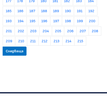
177
178
179
180
181
182
183
184
185
186
187
188
189
190
191
192
193
194
195
196
197
198
199
200
201
202
203
204
205
206
207
208
209
210
211
212
213
214
215
Следваща
Изпълнителна агенция "Автомобилна администрация"
© 2022-2026 Всички права запазени