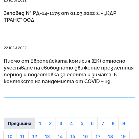
25 ЮЛИ 2022
Заповед № РД-14-1175 от 01.03.2022 г. - „КДР
ТРАНС“ ООД
22 ЮЛИ 2022
Писмо от Европейската комисия (ЕК) относно
улесняване на свободното движение през летния
период и подготовка за есента и зимата, в
контекста на пандемията от COVID – 19
Предишна
1
2
3
4
5
6
7
8
9
10
11
12
13
14
15
16
17
18
19