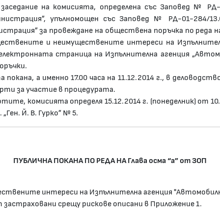
де заседание на комисията, определена със Заповед № РД-
нистрация”, упълномощен със Заповед № РД-01-284/13.
страция” за провеждане на обществена поръчка по реда на
ществените и неимуществените интереси на Изпълнител
на електронната страница на Изпълнителна агенция „Авто
оръчки.
 покана, а именно 17.00 часа на 11.12.2014 г., в деловод
рти за участие в процедурата.
тите, комисията определя 15.12.2014 г. (понеделник) от 10
Ген. Й. В. Гурко” № 5.
ПУБЛИЧНА ПОКАНА ПО РЕДА НА Глава осма “а” от ЗОП
ствените интереси на Изпълнителна агенция "Автомобил
 застраховани срещу рискове описани в Приложение 1.