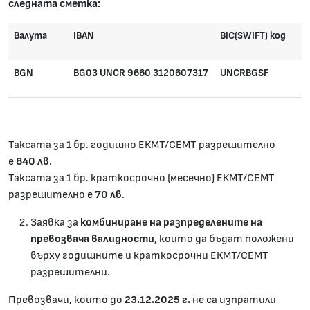
следната сметка:
Валута
IBAN
BIC(SWIFT) код
BGN
BG03 UNCR 9660 3120607317
UNCRBGSF
Таксата за 1 бр. годишно ЕКМТ/СЕМТ разрешително
е
840
лв
.
Таксата за 1 бр. краткосрочно (месечно) ЕКМТ/СЕМТ
разрешително е
70 лв
.
Заявка за
комбиниране на разпределените на
превозвача
валидности
, които да бъдат положени
върху годишните и краткосрочни ЕКМТ/СЕМТ
разрешителни.
Превозвачи, които до
23.12.202
5 г.
не са изпратили