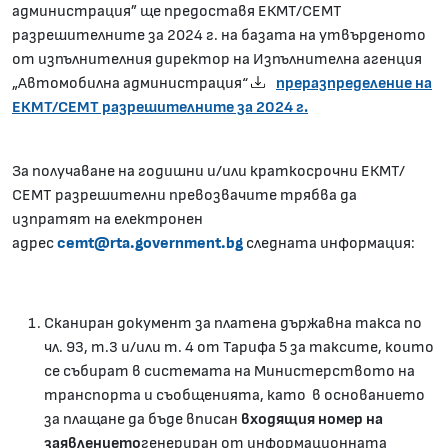
администрация” ще предоставя ЕКМТ/СЕМТ
разрешителните за 2024 г. на базата на утвърденото
от изпълнителния директор на Изпълнителна агенция
„Автомобилна администрация“
преразпределение на
ЕКМТ/СЕМТ разрешителните за 2024 г.
За получаване на годишни и/или краткосрочни ЕКМТ/
СЕМТ разрешителни превозвачите трябва да
изпратят на електронен
адрес
cemt@rta.government.bg
следната информация:
Сканиран документ за платена държавна такса по
чл. 93, т.3 и/или т. 4 от Тарифа 5 за таксите, които
се събират в системата на Министерството на
транспорта и съобщенията, като в основанието
за плащане да бъде вписан
входящия номер на
заявлението
генериран от информационната