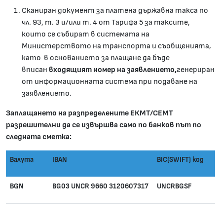
Сканиран документ за платена държавна такса по
чл. 93, т. 3 и/или т. 4 от Тарифа 5 за таксите,
които се събират в системата на
Министерството на транспорта и съобщенията,
като в основанието за плащане да бъде
вписан
входящият номер на заявлението,
генериран
от информационната система при подаване на
заявлението.
Заплащането на разпределените ЕКМТ/СЕМТ
разрешителни да се извършва само по банков път по
следната сметка:
Валута
IBAN
BIC(SWIFT) код
BGN
BG03 UNCR 9660 3120607317
UNCRBGSF