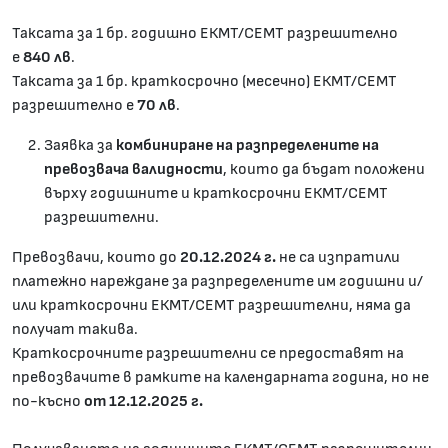
Таксата за 1 бр. годишно ЕКМТ/СЕМТ разрешително
е
840
лв
.
Таксата за 1 бр. краткосрочно (месечно) ЕКМТ/СЕМТ
разрешително е
70 лв
.
Заявка за
комбиниране на разпределените на
превозвача
валидности
, които да бъдат положени
върху годишните и краткосрочни ЕКМТ/СЕМТ
разрешителни.
Превозвачи, които до
20.12.202
4 г.
не са изпратили
платежно нареждане за разпределените им годишни и/
или краткосрочни ЕКМТ/СЕМТ разрешителни, няма да
получат такива.
Краткосрочните разрешителни се предоставят на
превозвачите в рамките на календарната година, но не
по-късно
от 1
2.12.2025 г.