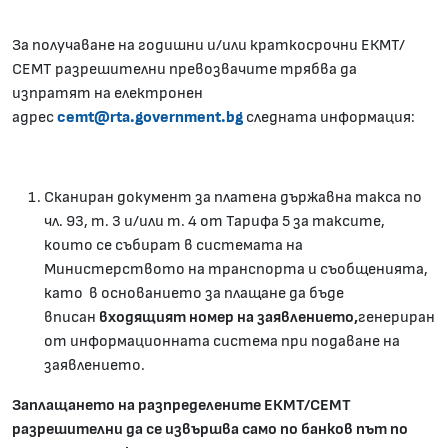
За получаване на годишни и/или краткосрочни ЕКМТ/
СЕМТ разрешителни превозвачите трябва да
изпратят на електронен
адрес
cemt@rta.government.bg
следната информация:
Сканиран документ за платена държавна такса по
чл. 93, т. 3 и/или т. 4 от Тарифа 5 за таксите,
които се събират в системата на
Министерството на транспорта и съобщенията,
като в основанието за плащане да бъде
вписан
входящият номер на заявлението,
генериран
от информационната система при подаване на
заявлението.
Заплащането на разпределените ЕКМТ/СЕМТ
разрешителни да се извършва само по банков път по