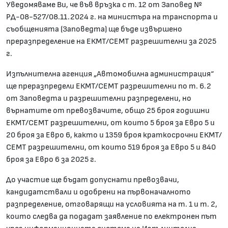
Уведомяваме Ви, че във връзка с т. 12 от Заповед №
РД-08-527/08.11.2024 г. на министъра на транспорта и
съобщенията (Заповедта) ще бъде извършено
преразпределение на ЕКМТ/СЕМТ разрешителни за 2025
г.
Изпълнителна агенция „Автомобилна администрация“
ще преразпредели ЕКМТ/СЕМТ разрешителни по т. 6.2
от Заповедта и разрешителни разпределени, но
върнатите от превозвачите, общо 25 броя годишни
ЕКМТ/СЕМТ разрешителни, от които 5 броя за Евро 5 и
20 броя за Евро 6, както и 1359 броя краткосрочни ЕКМТ/
СЕМТ разрешителни, от които 519 броя за Евро 5 и 840
броя за Евро 6 за 2025 г.
До участие ще бъдат допуснати превозвачи,
кандидатствали и одобрени на първоначалното
разпределение, отговарящи на условията на т. 1 и т. 2,
които следва да подадат заявление по електронен път