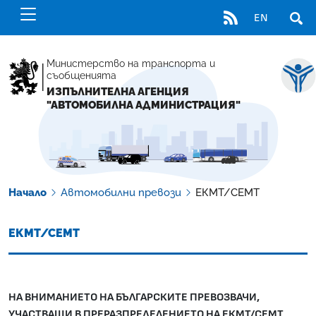
RSS
EN
ОТВ
Министерство на транспорта и
съобщенията
ИЗПЪЛНИТЕЛНА АГЕНЦИЯ
"АВТОМОБИЛНА АДМИНИСТРАЦИЯ"
Начало
Автомобилни превози
ЕКМТ/СЕМТ
ЕКМТ/СЕМТ
НА ВНИМАНИЕТО НА БЪЛГАРСКИТЕ ПРЕВОЗВАЧИ,
УЧАСТВАЩИ В ПРЕРАЗПРЕДЕЛЕНИЕТО НА ЕКМТ/СЕМТ