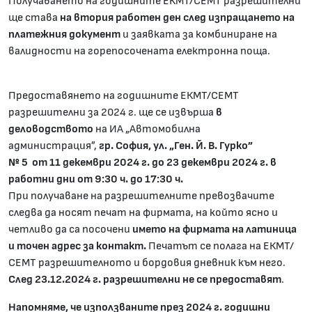
Получаването на годишните ЕКМТ/СЕМТ разрешителни
ще става
на втория работен ден след изпращането на
платежния документ
и заявката за комбиниране на
валидности на горепосочената електронна поща.
Предоставянето на годишните ЕКМТ/СЕМТ
разрешителни за 2024 г. ще се извърша
в
деловодството
на ИА „Автомобилна
администрация”,
гр. София, ул. „Ген. Й. В. Гурко”
№ 5
от 1
1 декември 202
4 г. до 23 декември 202
4 г. в
работни дни от 9:30 ч. до 17:30 ч.
При получаване на разрешителните превозвачите
следва да носят печат на фирмата, на който ясно и
четливо да са посочени
името на фирмата на латиница
и точен адрес за контакт.
Печатът се полага на ЕКМТ/
СЕМТ разрешителното и бордовия дневник към него.
След 23.12.2024 г. разрешителни не се предоставят
.
Напомняме, че използваните през 202
4 г. годишни