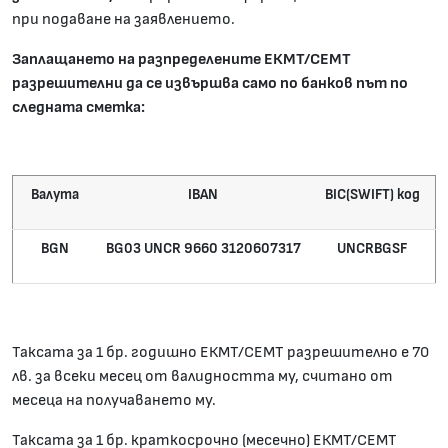
при подаване на заявлението.
Заплащането на разпределените ЕКМТ/СЕМТ
разрешителни да се извършва само по банков път по
следната сметка:
Валута
IBAN
BIC(SWIFT) код
BGN
BG03 UNCR 9660 3120607317
UNCRBGSF
Таксата за 1 бр. годишно ЕКМТ/СЕМТ разрешително е 70
лв. за всеки месец от валидността му, считано от
месеца на получаването му.
Таксата за 1 бр. краткосрочно (месечно) ЕКМТ/СЕМТ