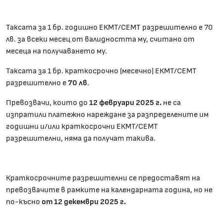
Таксата за 1 бр. годишно ЕКМТ/СЕМТ разрешително е 70
лв. за всеки месец от валидността му, считано от
месеца на получаването му.
Таксата за 1 бр. краткосрочно (месечно) ЕКМТ/СЕМТ
разрешително е
70 лв
.
Превозвачи, които до
12 февруари 202
5
г.
не са
изпратили платежно нареждане за разпределените им
годишни и/или краткосрочни ЕКМТ/СЕМТ
разрешителни, няма да получат такива.
Краткосрочните разрешителни се предоставят на
превозвачите в рамките на календарната година, но не
по-късно
от 1
2
декември 2025 г.