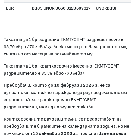
EUR
BG03 UNCR 9660 3120607317
UNCRBGSF
Таксата за 1 бр. годишно ЕКМТ/СЕМТ разрешително е
35,79 евро /70 лева/ за всеки месец от валидността му,
считано от месеца на получаването му.
Таксата за 1 бр. краткосрочно (месечно) ЕКМТ/СЕМТ
разрешително е 35,79 евро
/70 лева/.
Превозвачи, които до
10 февруари 202
6
г.
не са
изпратили платежно нареждане за разпределените им
годишни и/или краткосрочни ЕКМТ/СЕМТ
разрешителни, няма да получат такива.
Краткосрочните разрешителни се предоставят на
превозвачите в рамките на календарната година, но не
по-късно
от 15 декември 2026 г., при спазване на реда