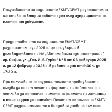
Получаването на годишните ЕКМТ/СЕМТ разрешителни
ще става
на втория работен ден след изпращането на
платежния документ.
Предоставянето на годишните ЕКМТ/СЕМТ
разрешителни за 2025 г. ще се извърша
в
деловодството
на ИА „Автомобилна администрация”,
гр. София, ул. „Ген. Й. В. Гурко” № 5 от 03 февруари 202
5
г. до 12 февруари 202
5
г. в работни дни от 9:30 ч. до
17:30 ч.
При получаване на разрешителните превозвачите
следва да носят печат на фирмата, на който ясно и
четливо да са посочени
името на фирмата на латиница
и точен адрес за контакт.
Печатът се полага на ЕКМТ/
СЕМТ разрешителното и бордовия дневник към него.