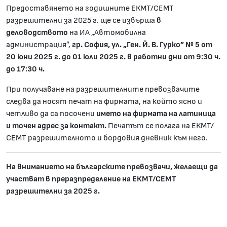
Предоставянето на годишните ЕКМТ/СЕМТ
разрешителни за 202
5
г. ще се извърша
в
деловодството
на ИА „Автомобилна
администрация”,
гр. София, ул. „Ген. Й. В. Гурко” № 5 от
20 юни 202
5
г. до 01 юли 202
5
г. в работни дни от 9:30 ч.
до 17:30 ч.
При получаване на разрешителните превозвачите
следва да носят печат на фирмата, на който ясно и
четливо да са посочени
името на фирмата на латиница
и точен адрес за контакт.
Печатът се полага на ЕКМТ/
СЕМТ разрешителното и бордовия дневник към него
.
На вниманието на българските превозвачи, желаещи да
участват в преразпределение на ЕКМТ/СЕМТ
разрешителни за 2025
г.