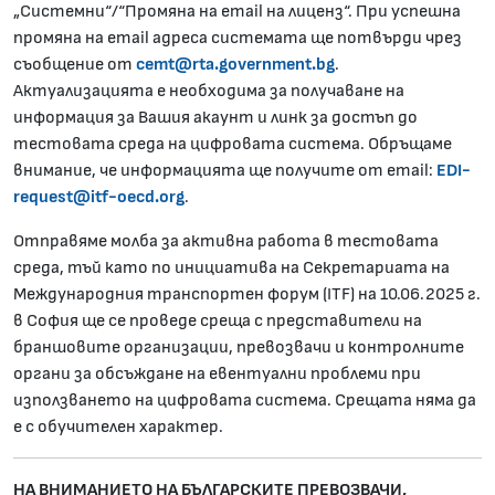
„Системни“/“Промяна на email на лиценз“. При успешна
промяна на email адреса системата ще потвърди чрез
съобщение от
cemt@rta.government.bg
.
Актуализацията е необходима за получаване на
информация за Вашия акаунт и линк за достъп до
тестовата среда на цифровата система. Обръщаме
внимание, че информацията ще получите от email:
EDI-
request@itf-oecd.org
.
Отправяме молба за активна работа в тестовата
среда, тъй като по инициатива на Секретариата на
Международния транспортен форум (ITF) на 10.06.2025 г.
в София ще се проведе среща с представители на
браншовите организации, превозвачи и контролните
органи за обсъждане на евентуални проблеми при
използването на цифровата система. Срещата няма да
е с обучителен характер.
НА ВНИМАНИЕТО НА БЪЛГАРСКИТЕ ПРЕВОЗВАЧИ,