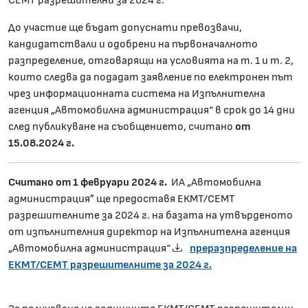
СЕМТ разрешителни за 2024 г.
До участие ще бъдат допуснати превозвачи,
кандидатствали и одобрени на първоначалното
разпределение, отговарящи на условията на т. 1 и т. 2,
които следва да подадат заявление по електронен път
чрез информационната система на Изпълнителна
агенция „Автомобилна администрация“ в срок до 14 дни
след публикуване на съобщението, считано
от
15.08.202
4
г.
Считано от 1 февруари
2024
г.
ИА „Автомобилна
администрация” ще предоставя ЕКМТ/СЕМТ
разрешителните за 2024 г. на базата на утвърденото
от изпълнителния директор на Изпълнителна агенция
„Автомобилна администрация“
преразпределение на
ЕКМТ/СЕМТ разрешителните за 2024 г.