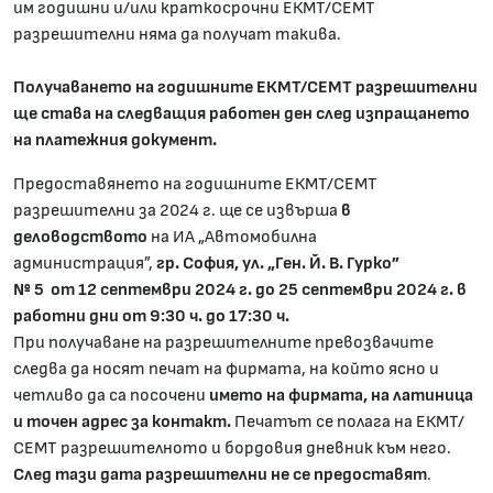
им годишни и/или краткосрочни ЕКМТ/СЕМТ
разрешителни няма да получат такива.
Получаването на годишните ЕКМТ/СЕМТ разрешителни
ще става на следващия работен ден след изпращането
на платежния документ.
Предоставянето на годишните ЕКМТ/СЕМТ
разрешителни за 2024 г. ще се извърша
в
деловодството
на ИА „Автомобилна
администрация”,
гр. София, ул. „Ген. Й. В. Гурко”
№ 5
от 12 септември 202
4
г. до 25 септември 202
4
г. в
работни дни от 9:30 ч. до 17:30 ч.
При получаване на разрешителните превозвачите
следва да носят печат на фирмата, на който ясно и
четливо да са посочени
името на фирмата, на латиница
и точен адрес за контакт.
Печатът се полага на ЕКМТ/
СЕМТ разрешителното и бордовия дневник към него.
След тази дата разрешителни не се предоставят
.