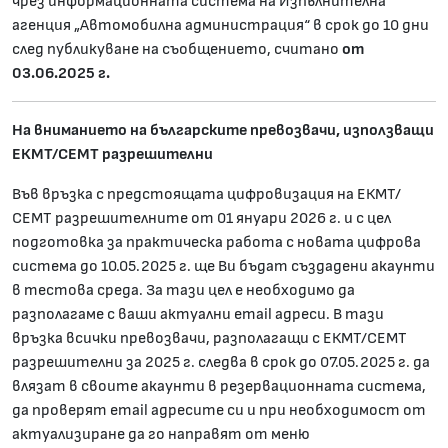
чрез информационната система на Изпълнителна
агенция „Автомобилна администрация“ в срок до 10 дни
след публикуване на съобщението, считано
от
03.06.2025 г.
На вниманието на българските превозвачи, използващи
ЕКМТ/СЕМТ разрешителни
Във връзка с предстоящата цифровизация на ЕКМТ/
СЕМТ разрешителните от 01 януари 2026 г. и с цел
подготовка за практическа работа с новата цифрова
система до 10.05.2025 г. ще Ви бъдат създадени акаунти
в тестова среда. За тази цел е необходимо да
разполагаме с ваши актуални email адреси. В тази
връзка всички превозвачи, разполагащи с ЕКМТ/СЕМТ
разрешителни за 2025 г. следва в срок до 07.05.2025 г. да
влязат в своите акаунти в резервационната система,
да проверят email адресите си и при необходимост от
актуализиране да го направят от меню