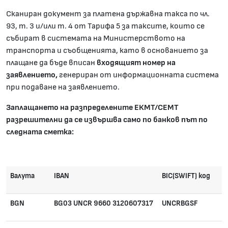
Сканиран документ за платена държавна такса по чл.
93, т. 3 и/или т. 4 от Тарифа 5 за таксите, които се
събират в системата на Министерството на
транспорта и съобщенията, като в основанието за
плащане да бъде вписан
входящият номер на
заявлението,
генериран от информационната система
при подаване на заявлението.
Заплащането на разпределените ЕКМТ/СЕМТ
разрешителни да се извършва само по банков път по
следната сметка:
Валута
IBAN
BIC(SWIFT) код
BGN
BG03 UNCR 9660 3120607317
UNCRBGSF