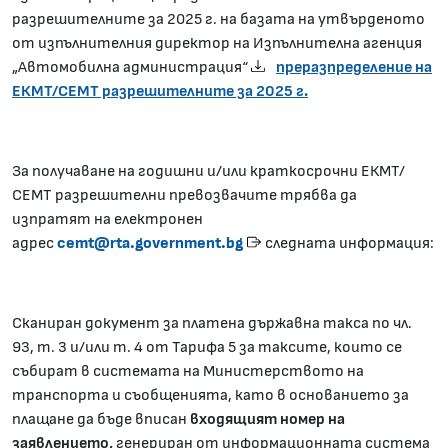
разрешителните за 202
5
г. на базата на утвърденото
от изпълнителния директор на Изпълнителна агенция
„Автомобилна администрация“
преразпределение на
ЕКМТ/СЕМТ разрешителните за 2025 г.
За получаване на годишни и/или краткосрочни ЕКМТ/
СЕМТ разрешителни превозвачите трябва да
изпратят на електронен
адрес
cemt@rta.government.bg
следната информация:
Сканиран документ за платена държавна такса по чл.
93, т. 3 и/или т. 4 от Тарифа 5 за таксите, които се
събират в системата на Министерството на
транспорта и съобщенията, като в основанието за
плащане да бъде вписан
входящият номер на
заявлението,
генериран от информационната система