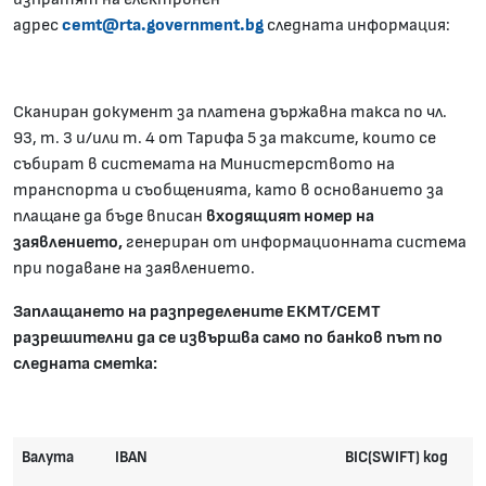
адрес
cemt@rta.government.bg
следната информация:
Сканиран документ за платена държавна такса по чл.
93, т. 3 и/или т. 4 от Тарифа 5 за таксите, които се
събират в системата на Министерството на
транспорта и съобщенията, като в основанието за
плащане да бъде вписан
входящият номер на
заявлението,
генериран от информационната система
при подаване на заявлението.
Заплащането на разпределените ЕКМТ/СЕМТ
разрешителни да се извършва само по банков път по
следната сметка:
Валута
IBAN
BIC(SWIFT) код