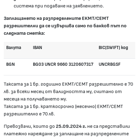
система при подаване на заявлението.
Заплащането на разпределените ЕКМТ/СЕМТ
разрешителни да се извършва само по банков път по
следната сметка:
Валута
IBAN
BIC(SWIFT) код
BGN
BG03 UNCR 9660 3120607317
UNCRBGSF
Таксата за 1 бр. годишно ЕКМТ/СЕМТ разрешително е 70
лв. за всеки месец от валидността му, считано от
месеца на получаването му.
Таксата за 1 бр. краткосрочно (месечно) ЕКМТ/СЕМТ
разрешително е 70 лв.
Превозвачи, които до
25.09.202
4
г.
не са представили
платежно нареждане за заплащане на разпределените