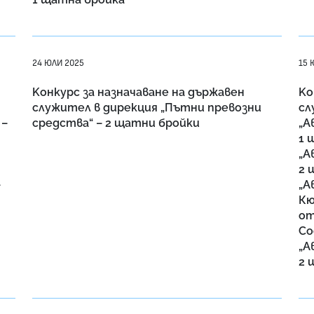
24 ЮЛИ 2025
15 
Kонкурс за назначаване на държавен
Kо
служител в дирекция „Пътни превозни
сл
 –
средства“ – 2 щатни бройки
„А
1 
„А
2 
–
„А
Кю
от
Со
„А
2 