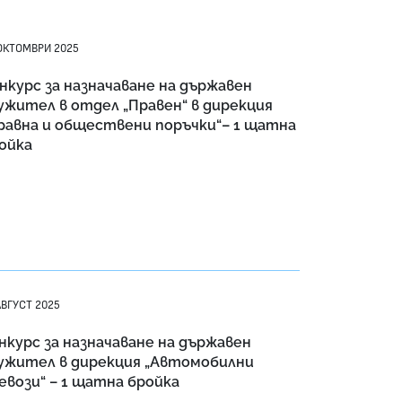
ОКТОМВРИ 2025
нкурс за назначаване на държавен
ужител в отдел „Правен“ в дирекция
равна и обществени поръчки“– 1 щатнa
ойкa
АВГУСТ 2025
нкурс за назначаване на държавен
ужител в дирекция „Автомобилни
евози“ – 1 щатна бройка