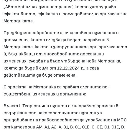
„Автомобилна администрация“, което затруднява
ефективното, ефикасно и последователно прилагане на
Методиката.
Предвид многобройните и съществени изменения и
допълнения, които следва да бъдат направени в
Методиката, както и затрудненията при прилагането
ѝ, възникващи от многобройните досегашни
изменения, следва да бъде утвърдена нова Методика,
която да бъде в сила от 12.12.2024 г., а сега
действащата да бъде отменена.
С проекта на Методика се правят следните по-
съществени изменения и допълнения:
В част I. Теоретични изпити се направят промени в
съдържанието на теоретичните изпити за
придобиване на правоспособност за управление на МПС
от категории АМ, А1, А2, А, В1, В, С1, С1Е, С, СЕ, D1, D1E, D,