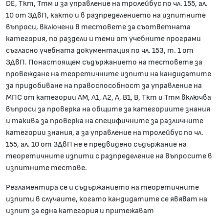
DE, Ткт, Ттм и за управление на тролейбус по чл. 155, ал.
10 от ЗДвП, както и в разпределението на изпитните
въпроси, включени в тестовете за съответната
категория, по раздели и теми от учебните програми
съгласно учебната документация по чл. 153, т. 1 от
ЗДвП. Понастоящем съдържанието на тестовете за
провеждане на теоретичните изпити на кандидатите
за придобиване на правоспособност за управление на
МПС от категории АМ, А1, А2, А, В1, В, Ткт и Ттм включва
въпроси за проверка на общите за категориите знания
и такива за проверка на специфичните за различните
категории знания, а за управление на тролейбус по чл.
155, ал. 10 от ЗДвП не е предвидено съдържание на
теоретичните изпити с разпределение на въпросите в
изпитните тестове.
Регламентира се и съдържанието на теоретичните
изпити в случаите, когато кандидатите се явяват на
изпит за една категория и притежават