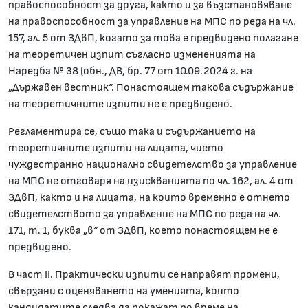
правоспособност за друга, както и за възстановяване
на правоспособност за управление на МПС по реда на чл.
157, ал. 5 от ЗДвП, когато за това е предвидено полагане
на теоретичен изпит съгласно измененията на
Наредба № 38 (обн., ДВ, бр. 77 от 10.09.2024 г. на
„Държавен вестник“. Понастоящем такова съдържание
на теоретичните изпити не е предвидено.
Регламентира се, също така и съдържанието на
теоретичните изпити на лицата, чието
чуждестранно национално свидетелство за управление
на МПС не отговаря на изискванията по чл. 162, ал. 4 от
ЗДвП, както и на лицата, на които временно е отнето
свидетелството за управление на МПС по реда на чл.
171, т. 1, буква „в“ от ЗДвП, което понастоящем не е
предвидено.
В част II. Практически изпити се направят промени,
свързани с оценяването на уменията, които
кандидатите следва да покажат по време на