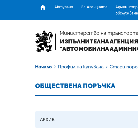
Актуално
За Агенцията
Администр
обслужване
Начална страница
Министерство на транспорт
ИЗПЪЛНИТЕЛНА АГЕНЦИЯ
"АВТОМОБИЛНА АДМИНИ
Начало
Профил на купувача
Стари поръ
ОБЩЕСТВЕНА ПОРЪЧКА
АРХИВ