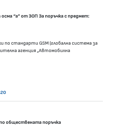
сма “а” от ЗОП За поръчка с предмет:
и по стандарти GSM (глобална система за
нителна агенция „Автомобилна
820
е по обществената поръчка