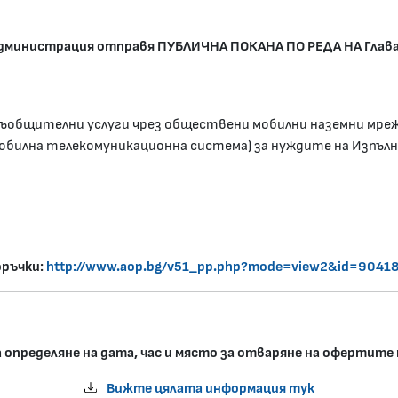
министрация отправя ПУБЛИЧНА ПОКАНА ПО РЕДА НА Глава о
общителни услуги чрез обществени мобилни наземни мреж
мобилна телекомуникационна система) за нуждите на Изпъл
оръчки:
http://www.aop.bg/v51_pp.php?mode=view2&id=9041
 определяне на дата, час и място за отваряне на офертит
Вижте цялата информация тук