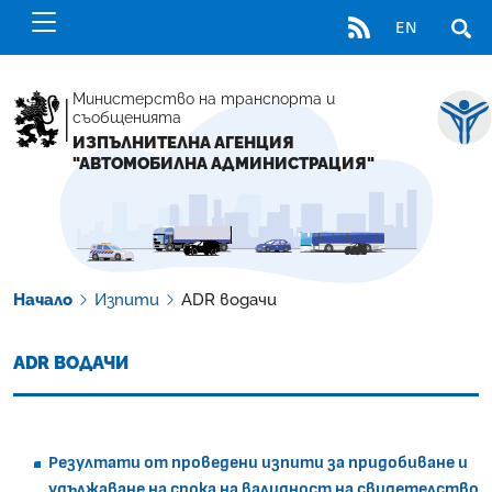
RSS
EN
ОТВ
Министерство на транспорта и
съобщенията
ИЗПЪЛНИТЕЛНА АГЕНЦИЯ
"АВТОМОБИЛНА АДМИНИСТРАЦИЯ"
Начало
Изпити
ADR водачи
ADR ВОДАЧИ
Резултати от проведени изпити за придобиване и
удължаване на срока на валидност на свидетелство