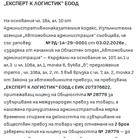
„ЕКСПЕРТ К ЛОГИСТИК“ ЕООД
На основание чл. 18а, ал. 10 от
Административнонаказателния кодекс, Изпълнителна
агенция „Автомобилна администрация“ съобщава, че
със заповед
№ РД-14-29-0001
от
03.
02.2026г
.,
издадена от началник на Областен отдел „Автомобилна
администрация“ – Кърджали на основание чл. 107, ал.1 и
ал.3 и чл. 106а, ал.1, точка 6, буква „б“, предложение
трето , чл. 106а, ал. 2, т. 5 във връзка с чл. 7, ал. 2, точка 2
от Закона за автомобилните превози, на превозвача
„ЕКСПЕРТ К ЛОГИСТИК“ ЕООД с ЕИК 207376822
,
притежаващ лиценз на Общността
№ 28779
за
извършване на международен превоз на товари, е
наложена принудителна административна мярка
временно спиране на дейността по извършване на
обществен превоз на товари чрез отнемане на
2 броя
заверени копия на лиценз на Общността
№ 28779
– до