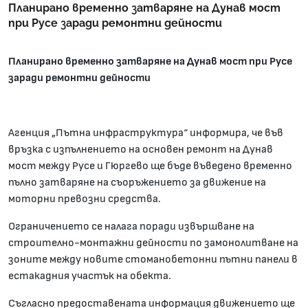
Планирано временно затваряне на Дунав мост
при Русе заради ремонтни дейности
Планирано временно затваряне на Дунав мост при Русе
заради ремонтни дейности
Агенция „Пътна инфраструктура“ информира, че във
връзка с изпълнението на основен ремонт на Дунав
мост между Русе и Гюргево ще бъде въведено временно
пълно затваряне на съоръжението за движение на
моторни превозни средства.
Ограничението се налага поради извършване на
строително-монтажни дейности по замонолитване на
зоните между новите стоманобетонни пътни панели в
естакадния участък на обекта.
Съгласно предоставената информация движението ще