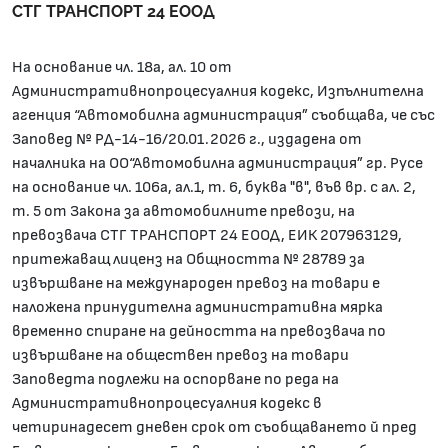
СТГ ТРАНСПОРТ 24 ЕООД
На основание чл. 18а, ал. 10 от
Административнопроцесуалния кодекс, Изпълнителна
агенция “Автомобилна администрация” съобщава, че със
Заповед № РД-14-16/20.01.2026 г., издадена от
началника на ОО“Автомобилна администрация” гр. Русе
на основание чл. 106а, ал.1, т. 6, буква "в", във вр. с ал. 2,
т. 5 от Закона за автомобилните превози, на
превозвача СТГ ТРАНСПОРТ 24 ЕООД, ЕИК 207963129,
притежаващ лиценз на Общността № 28789 за
извършване на международен превоз на товари е
наложена принудителна административна мярка
временно спиране на дейността на превозвача по
извършване на обществен превоз на товари
Заповедта подлежи на оспорване по реда на
Административнопроцесуалния кодекс в
четиринадесет дневен срок от съобщаването й пред