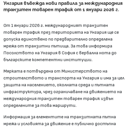
Унгария въвежда нови правила за международния
транзитен товарен трафик от 1 януари 2026 г.
От 1 януари 2026 г. международният транзитен
товарен трафик през територията на Унгария ще се
допуска единствено по предварително определена
мрежа от транзитни пътища. За това информира
Посолството на Унгария в София с вербална нота до
българските компетентни институции.
Мярката е потвърдена от Министерството на
строителството и транспорта на Унгария и има за цел
защита на населението, околната среда и пътната
инфраструктура, чрез ограничаване на движението на
международния транзитен товарен трафик извън
определените за това маршрути.
Информация за елементите на транзитната пътна
мрежа и условията за движение е публично достъпна