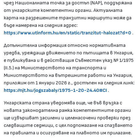
чрез Националната точка за достъп (NAP), поддържана
от унгарските компетентни органи. Актуалната
карта на разрешените транзитни маршрути може да
бъде намерена на следния адрес:
https://www.utinform.hu/en/static/tranzitut-halozat?d=0
.
Допълнителна информация относно нормативната
уредба, уреждаща движението по пътищата в Унгария,
е публикувана и в действащия Съвместен указ № 1/1975
(II.5.) на Министерството на транспорта и
Министерството на вътрешните работи на Унгария,
приложим от 1 януари 2026 г., достъпен на следния линк:
https://njt.hu/jogszabaly/1975-1-20-24.40#CI
.
Унгарската страна уведомява още, че във връзка с
новата законодателна рамка компетентните органи
ще извършват засилени и целенасочени проверки през
следващите седмици, с цел подпомагане на спазването
на правилата и осигуряване на плавното им прилагане.