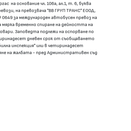
с на основание чл. 106а, ал.1, т. 6, буква
превози, на превозвача "ВВ ГРУП ТРАНС" ЕООД,
0649 за международен автобусен превоз на
мярка временно спиране на дейността на
овари. Заповедта подлежи на оспорване по
тиринадесет дневен срок от съобщаването
билна инспекция" или в четиринадесет
яне на жалбата - пред Административен съд