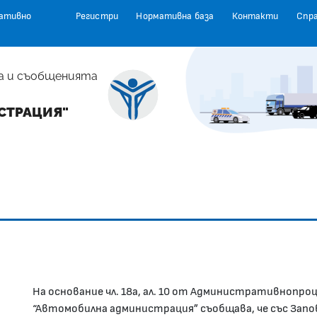
ативно
Регистри
Нормативна база
Контакти
Спр
а и съобщенията
СТРАЦИЯ"
На основание чл. 18а, ал. 10 от Административнопро
“Автомобилна администрация” съобщава, че със Запов