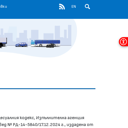
RSS
авки
EN
ОТВОРИ ПОЛЕ ЗА ТЪР
Мен
за
дос
цесуалния кодекс, Изпълнителна агенция
ед № РД-14-5840/17.12.2024 г., издадена от