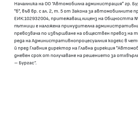
Началника на ОО “Автомобилна администрация” гр. Бурга
"б", във вр. с ал. 2, т. 5 от Закона за автомобилните 
ЕИК:102932004, притежаващ лиценз на Общността № 
пътници е наложена принудителна административна 
превозвача по извършване на обществен превоз на т
реда на Административнопроцесуалния кодекс в че
й пред Главния директор на Главна дирекция "Автомо
дневен срок от получаване на решението за отхвърл
– Бургас“.