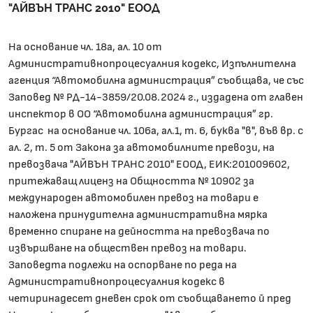
"АЙВЪН ТРАНС 2010" ЕООД
На основание чл. 18а, ал. 10 от
Административнопроцесуалния кодекс, Изпълнителна
агенция “Автомобилна администрация” съобщава, че със
Заповед № РД-14-3859/20.08.2024 г., издадена от главен
инспектор в ОО “Автомобилна администрация” гр.
Бургас на основание чл. 106а, ал.1, т. 6, буква "в", във вр. с
ал. 2, т. 5 от Закона за автомобилните превози, на
превозвача "АЙВЪН ТРАНС 2010" ЕООД, ЕИК:201009602,
притежаващ лиценз на Общността № 10902 за
международен автомобилен превоз на товари е
наложена принудителна административна мярка
временно спиране на дейността на превозвача по
извършване на обществен превоз на товари.
Заповедта подлежи на оспорване по реда на
Административнопроцесуалния кодекс в
четиринадесет дневен срок от съобщаването й пред