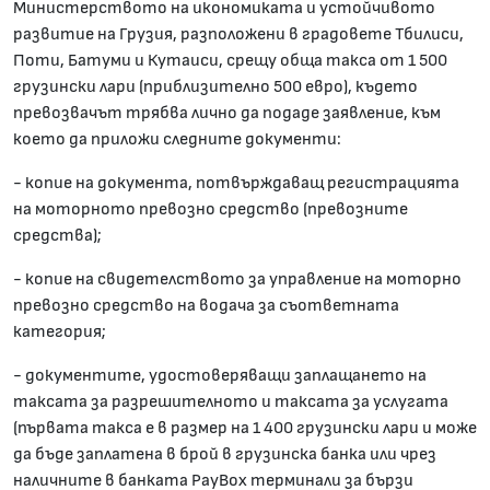
Министерството на икономиката и устойчивото
развитие на Грузия, разположени в градовете Тбилиси,
Поти, Батуми и Кутаиси, срещу обща такса от 1 500
грузински лари (приблизително 500 евро), където
превозвачът трябва лично да подаде заявление, към
което да приложи следните документи:
- копие на документа, потвърждаващ регистрацията
на моторното превозно средство (превозните
средства);
- копие на свидетелството за управление на моторно
превозно средство на водача за съответната
категория;
- документите, удостоверяващи заплащането на
таксата за разрешителното и таксата за услугата
(първата такса е в размер на 1 400 грузински лари и може
да бъде заплатена в брой в грузинска банка или чрез
наличните в банката PayBox терминали за бързи