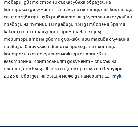
товари, двете страни съгласуваха образец на
контролен документ - списък на пътниците, който ще
се използва при извършването на двустранни случайни
превози на пътници и превози при затворени врати,
както и при транзитно преминаване през
териториите на двете държави при такива случайни
превози. С цел улесняване на превоза на пътници,
контролният документ може да се попълва и
електронно. Контролният документ - списък на
пътниците влиза в сила и ще се прилага
от 1 януари
2025 г.
Образец на същия може да намерите
тук
.
Изпълнителна агенция "Автомобилна администрация"