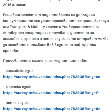
2015 г. насам.
Решаващ аспект от подготовката на доклада са
консултациите със заинтересованите страни. За тази
цел Transport & Mobility Leuven и Университетът на
Антверпен стартираха проучване, достъпно на
английски, френски и немски език, като отправят молба
за неговото попълване във възможно най-кратки
срокове.
Проучването е налично на следните линкове:
- английски език:
https://survey.tmleuven.be/index.php/752936?lang=en
- френски език:
https://survey.tmleuven.be/index.php/752936?lang=fr
- немски език:
https://survey.tmleuven.be/index.php/752936?lang=de