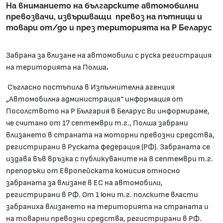
На вниманието на българските автомобилни
превозвачи, извършващи превоз на пътници и
товари от/до и през територията на Р Беларус
Забрана за влизане на автомобили с руска регистрация
на територията на Полша
.
Съгласно постъпила в Изпълнителна агенция
„Автомобилна администрация“ информация от
Посолството на Р България в Беларус Ви информираме,
че считано от 17 септември т.г., Полша забрани
влизането в страната на моторни превозни средства,
регистрирани в Руската федерация (PФ). Забраната се
издава във връзка с публикуваните на 8 септември т.г.
препоръки от Европейската комисия относно
забраната за влизане в ЕС на автомобили,
регистрирани в РФ. Oт 1 юни т.г. полските власти
забраниха влизането на територията на страната и
на товарни превозни средства, регистрирани в РФ.