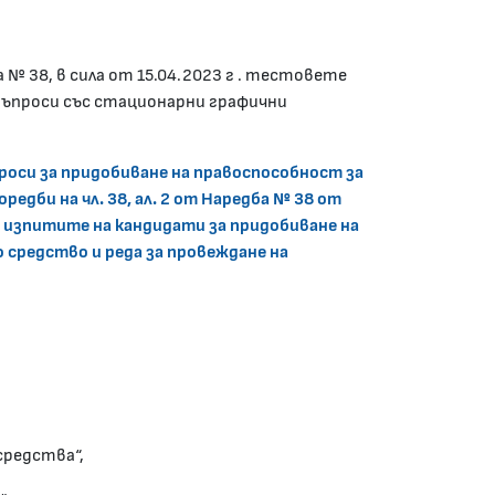
№ 38, в сила от 15.04.2023 г . тестовете
 въпроси със стационарни графични
роси за придобиване на правоспособност за
редби на чл. 38, ал. 2 от Наредба № 38 от
на изпитите на кандидати за придобиване на
 средство и реда за провеждане на
средства“,