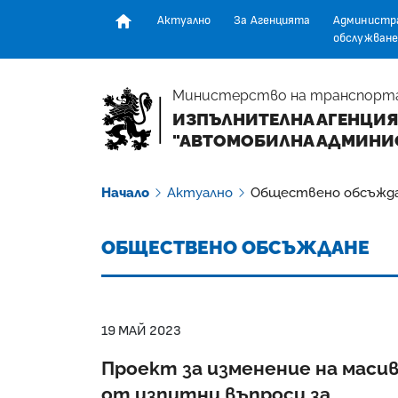
Актуално
За Агенцията
Администр
обслужване
Начална страница
Министерство на транспорт
ИЗПЪЛНИТЕЛНА АГЕНЦИЯ
"АВТОМОБИЛНА АДМИНИ
Начало
Актуално
Обществено обсъжд
ОБЩЕСТВЕНО ОБСЪЖДАНЕ
19 МАЙ 2023
Проект за изменение на маси
от изпитни въпроси за