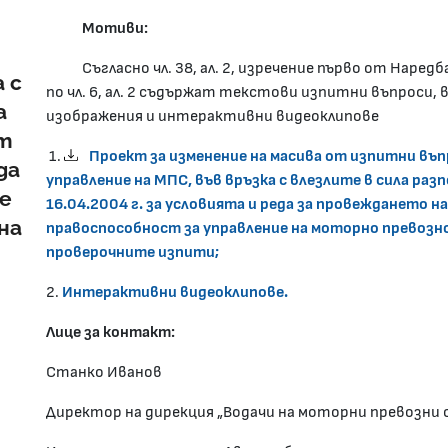
Мотиви:
Съгласно чл. 38, ал. 2, изречение първо от Наредба 
 с
по чл. 6, ал. 2 съдържат текстови изпитни въпроси,
а
изображения и интерактивни видеоклипове
от
1.
Проект за изменение на масива от изпитни въп
да
управление на МПС, във връзка с влезлите в сила разпо
е
16.04.2004 г. за условията и реда за провеждането 
на
правоспособност за управление на моторно превозно
проверочните изпити;
2.
Интерактивни видеоклипове.
Лице за контакт:
Станко Иванов
Директор на дирекция „Водачи на моторни превозни 