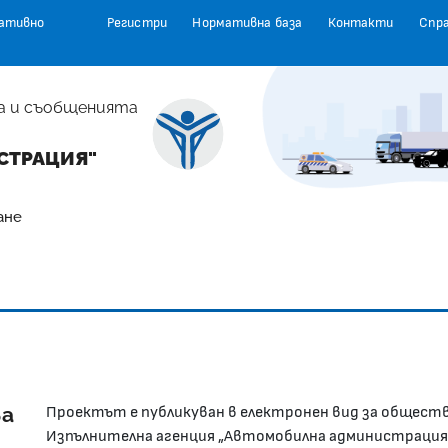
ативно
Регистри
Нормативна база
Контакти
Спр
а и съобщенията
СТРАЦИЯ"
ане
ва
Проектът е публикуван в електронен вид за обществ
Изпълнителна агенция „Автомобилна администрация“