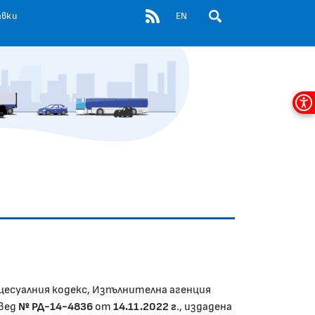
RSS
авки
EN
ОТВОРИ ПОЛЕ ЗА ТЪР
Мен
за
дос
цесуалния кодекс, Изпълнителна агенция
овед
№
РД-14-4836
от
14.11.202
2 г
., издадена