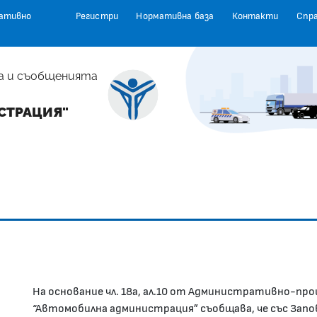
ативно
Регистри
Нормативна база
Контакти
Спр
а и съобщенията
СТРАЦИЯ"
На основание чл. 18а, ал.10 от Административно-про
“Автомобилна администрация” съобщава, че със Зап