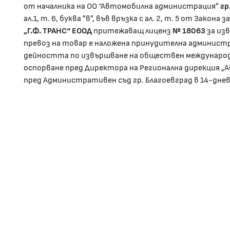
от началника на ОО “Автомобилна администрация”
гр
ал.1, т. 6, буква ”в”, във връзка с ал. 2, т. 5 от Зако
„Г.Ф. ТРАНС“ ЕООД
притежаващ лиценз
№ 18063
за из
превоз на товар е наложена принудителна админист
дейността по извършване на обществен международе
оспорване пред Директора на Регионална дирекция „
пред Административен съд гр. Благоевград в 14-дне