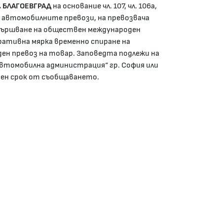
. БЛАГОЕВГРАД
на основание чл. 107, чл. 106а,
на за автомобилните превози, на превозвача
вършване на обществен международен
ративна мярка временно спиране на
н превоз на товар. Заповедта подлежи на
Автомобилна администрация“ гр. София или
вен срок от съобщаването.