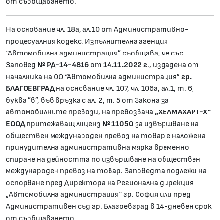
от съобщаването.
На основание чл. 18а, ал.10 от Административно-
процесуалния кодекс, Изпълнителна агенция
“Автомобилна администрация” съобщава, че със
Заповед
№
РД-14-4816
от
14.11.202
2
г
., издадена от
началника на ОО “Автомобилна администрация”
гр.
БЛАГОЕВГРАД
на основание чл. 107, чл. 106а, ал.1, т. 6,
буква ”в”, във връзка с ал. 2, т. 5 от Закона за
автомобилните превози, на превозвача
„ХЕЛМАХАРТ-Х“
ЕООД
притежаващ лиценз
№ 11050
за извършване на
обществен международен превоз на товар е наложена
принудителна административна мярка временно
спиране на дейността по извършване на обществен
международен превоз на товар. Заповедта подлежи на
оспорване пред Директора на Регионална дирекция
„Автомобилна администрация“ гр. София или пред
Административен съд гр. Благоевград в 14-дневен срок
от съобщаването.