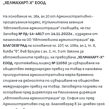
„ХЕЛМАХАРТ-Х“ ЕООД
На основание чл. 18а, ал.10 от Административно-
процесуалния кодекс, Изпълнителна агенция
“Автомобилна администрация” съобщава, че със
Заповед
№
РД-14-4817
от
14.11.202
2
г
., издадена от
началника на ОО “Автомобилна администрация”
гр.
БЛАГОЕВГРАД
на основание чл. 107, чл. 106а, ал.1, т. 6,
буква ”б”, във връзка с ал. 2, т. 5 от Закона за
автомобилните превози, на превозвача „
ХЕЛМАХАРТ-Х“
ЕООД
, притежаващ лиценз
№ 11050
за извършване на
обществен международен превоз на товар е наложена
принудителна административна мярка временно
спиране на дейността по извършване на обществен
международен превоз на товар. Заповедта подлежи на
оспорване пред Директора на Регионална дирекция
„Автомобилна администрация“ гр. София или пред
Административен съд гр. Благоевград в 14-дневен срок