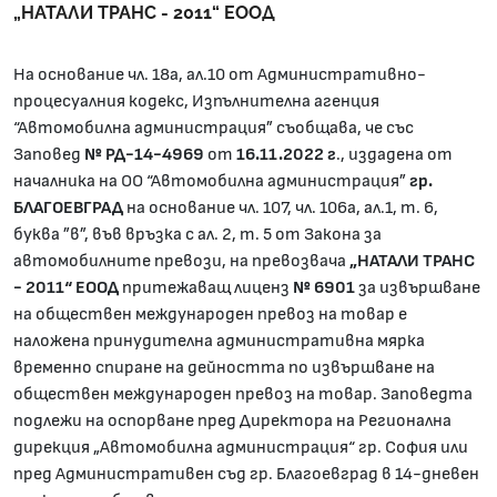
„НАТАЛИ ТРАНС - 2011“ ЕООД
На основание чл. 18а, ал.10 от Административно-
процесуалния кодекс, Изпълнителна агенция
“Автомобилна администрация” съобщава, че със
Заповед
№ РД-14-4969
от
16.11.2022 г
., издадена от
началника на ОО “Автомобилна администрация”
гр.
БЛАГОЕВГРАД
на основание чл. 107, чл. 106а, ал.1, т. 6,
буква ”в”, във връзка с ал. 2, т. 5 от Закона за
автомобилните превози, на превозвача
„НАТАЛИ ТРАНС
- 2011“ ЕООД
притежаващ лиценз
№ 6901
за извършване
на обществен международен превоз на товар е
наложена принудителна административна мярка
временно спиране на дейността по извършване на
обществен международен превоз на товар. Заповедта
подлежи на оспорване пред Директора на Регионална
дирекция „Автомобилна администрация“ гр. София или
пред Административен съд гр. Благоевград в 14-дневен