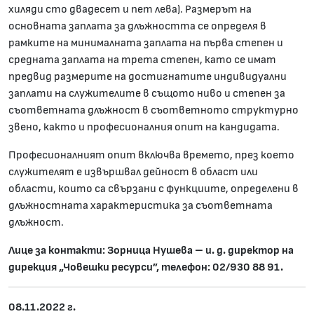
хиляди сто двадесет и пет лева). Размерът на
основната заплата за длъжността се определя в
рамките на минималната заплата на първа степен и
средната заплата на трета степен, като се имат
предвид размерите на достигнатите индивидуални
заплати на служителите в същото ниво и степен за
съответната длъжност в съответното структурно
звено, както и професионалния опит на кандидата.
Професионалният опит включва времето, през което
служителят е извършвал дейност в област или
области, които са свързани с функциите, определени в
длъжностната характеристика за съответната
длъжност.
Лице за контакти: Зорница Нушева –
и. д. директор на
дирекция „Човешки ресурси”, телефон: 02/930 88 91.
08.11.2022 г.