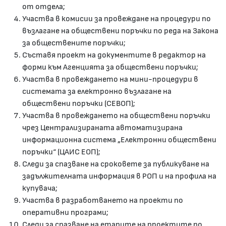
от отдела;
Участва в комисии за провеждане на процедури по
възлагане на обществени поръчки по реда на Закона
за обществените поръчки;
Съставя проект на документите в редактор на
форми към Агенцията за обществени поръчки;
Участва в провеждането на мини-процедури в
системата за електронно възлагане на
обществени поръчки (СЕВОП);
Участва в провеждането на обществени поръчки
чрез Централизираната автоматизирана
информационна система „Електронни обществени
поръчки“ (ЦАИС ЕОП);
Следи за спазване на сроковете за публикуване на
задължителната информация в РОП и на профила на
купувача;
Участва в разработването на проекти по
оперативни програми;
Следи за спазване на етапите на проектите по