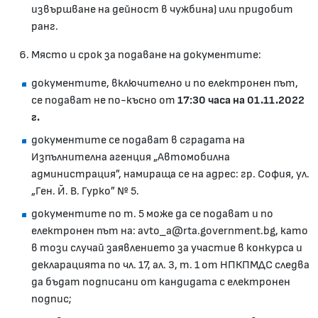
извършване на дейност в чужбина) или придобит
ранг.
Място и срок за подаване на документите:
документите, включително и по електронен път,
се подават не по-късно от
17:30 часа на 01.11.2022
г.
документите се подават в сградата на
Изпълнителна агенция „Автомобилна
администрация”, намираща се на адрес: гр. София, ул.
„Ген. Й. В. Гурко” № 5.
документите по т. 5 може да се подават и по
електронен път на: avto_a@rta.government.bg, като
в този случай заявлението за участие в конкурса и
декларацията по чл. 17, ал. 3, т. 1 от НПКПМДС следва
да бъдат подписани от кандидата с електронен
подпис;