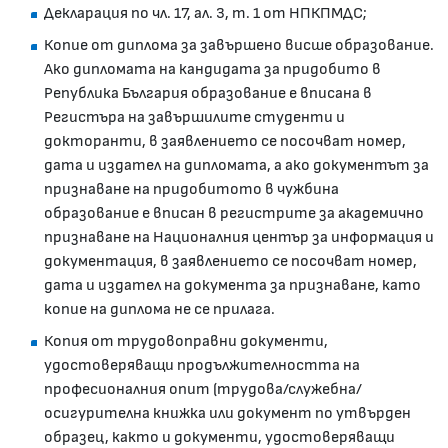
Декларация по чл. 17, ал. 3, т. 1 от НПКПМДС;
Копие от диплома за завършено висше образование.
Ако дипломата на кандидата за придобито в
Република България образование е вписана в
Регистъра на завършилите студенти и
докторанти, в заявлението се посочват номер,
дата и издател на дипломата, а ако документът за
признаване на придобитото в чужбина
образование е вписан в регистрите за академично
признаване на Националния център за информация и
документация, в заявлението се посочват номер,
дата и издател на документа за признаване, като
копие на диплома не се прилага.
Копия от трудовоправни документи,
удостоверяващи продължителността на
професионалния опит (трудова/служебна/
осигурителна книжка или документ по утвърден
образец, както и документи, удостоверяващи