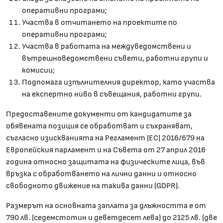
оперативни програми;
Участва в отчитането на проектите по
оперативни програми;
Участва в работата на междуведомствени и
вътрешноведомствени съвети, работни групи и
комисии;
Подпомага изпълнителния директор, като участва
на експертно ниво в съвещания, работни групи.
Предоставените документи от кандидатите за
обявената позиция се обработват и съхраняват,
съгласно изискванията на Регламент (ЕС) 2016/679 на
Европейския парламент и на Съвета от 27 април 2016
година относно защитата на физическите лица, във
връзка с обработването на лични данни и относно
свободното движение на такива данни (GDPR).
Размерът на основната заплата за длъжността е от
790 лв. (седемстотин и деветдесет лева) до 2125 лв. (две