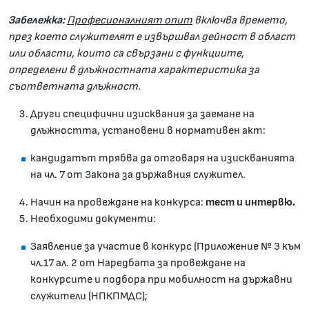
Забележка:
Професионалният опит
включва времето,
през което служителят е извършвал дейност в област
или области, които са свързани с функциите,
определени в длъжностната характеристика за
съответната длъжност.
Други специфични изисквания за заемане на
длъжността, установени в нормативен акт:
кандидатът трябва да отговаря на изискванията
на чл. 7 от Закона за държавния служител.
Начин на провеждане на конкурса:
тест и интервю.
Необходими документи:
Заявление за участие в конкурс (Приложение № 3 към
чл.17 ал. 2 от Наредбата за провеждане на
конкурсите и подбора при мобилност на държавни
служители (НПКПМДС);