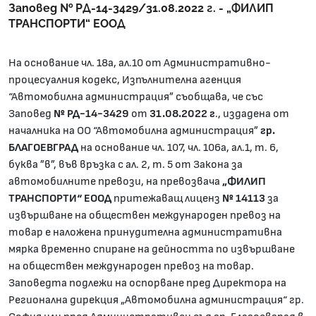
Заповед № РД-14-3429/31.08.2022 г. - „ФИЛИП
ТРАНСПОРТИ“ ЕООД
На основание чл. 18а, ал.10 от Административно-
процесуалния кодекс, Изпълнителна агенция
“Автомобилна администрация” съобщава, че със
Заповед
№
РД-14-3429
от
31.08.2022 г
., издадена от
началника на ОО “Автомобилна администрация”
гр.
БЛАГОЕВГРАД
на основание чл. 107, чл. 106а, ал.1, т. 6,
буква ”в”, във връзка с ал. 2, т. 5 от Закона за
автомобилните превози, на превозвача
„ФИЛИП
ТРАНСПОРТИ“ ЕООД
притежаващ лиценз
№ 14113
за
извършване на обществен международен превоз на
товар е наложена принудителна административна
мярка временно спиране на дейността по извършване
на обществен международен превоз на товар.
Заповедта подлежи на оспорване пред Директора на
Регионална дирекция „Автомобилна администрация“ гр.