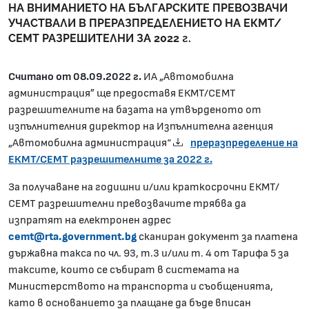
НА ВНИМАНИЕТО НА БЪЛГАРСКИТЕ ПРЕВОЗВАЧИ
УЧАСТВАЛИ В ПРЕРАЗПРЕДЕЛЕНИЕТО НА ЕКМТ/
СЕМТ РАЗРЕШИТЕЛНИ ЗА 2022 г.
Считано от 0
8.09.2022 г.
ИА „Автомобилна
администрация” ще предоставя ЕКМТ/СЕМТ
разрешителните на базата на утвърденото от
изпълнителния директор на Изпълнителна агенция
„Автомобилна администрация“
преразпределение на
ЕКМТ/СЕМТ разрешителните за 2022 г.
За получаване на годишни и/или краткосрочни ЕКМТ/
СЕМТ разрешителни превозвачите трябва да
изпратят на електронен адрес
cemt@rta.government.bg
сканиран документ за платена
държавна такса по чл. 93, т.3 и/или т. 4 от Тарифа 5 за
таксите, които се събират в системата на
Министерството на транспорта и съобщенията,
като в основанието за плащане да бъде вписан