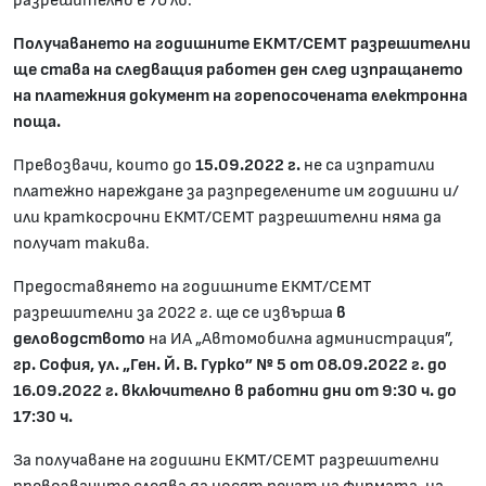
разрешително е 70 лв.
Получаването на годишните ЕКМТ/СЕМТ разрешителни
ще става на следващия работен ден след изпращането
на платежния документ на горепосочената електронна
поща.
Превозвачи, които до
15.09.2022 г.
не са изпратили
платежно нареждане за разпределените им годишни и/
или краткосрочни ЕКМТ/СЕМТ разрешителни няма да
получат такива.
Предоставянето на годишните ЕКМТ/СЕМТ
разрешителни за 2022 г. ще се извърша
в
деловодството
на ИА „Автомобилна администрация”,
гр. София, ул. „Ген. Й. В. Гурко” № 5 от 08.09.2022 г. до
16.09.2022 г. включително в работни дни от 9:30 ч. до
17:30 ч.
За получаване на годишни ЕКМТ/СЕМТ разрешителни