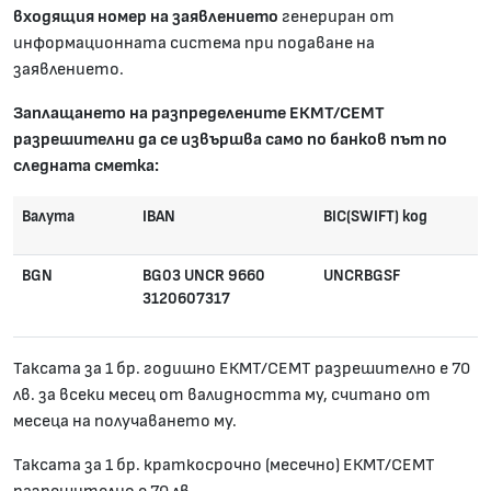
входящия номер на заявлението
генериран от
информационната система при подаване на
заявлението.
Заплащането на разпределените ЕКМТ/СЕМТ
разрешителни да се извършва само по банков път по
следната сметка:
Валута
IBAN
BIC(SWIFT) код
BGN
BG03 UNCR 9660
UNCRBGSF
3120607317
Таксата за 1 бр. годишно ЕКМТ/СЕМТ разрешително е 70
лв. за всеки месец от валидността му, считано от
месеца на получаването му.
Таксата за 1 бр. краткосрочно (месечно) ЕКМТ/СЕМТ