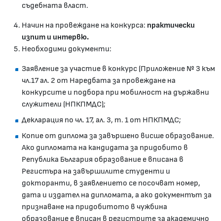
съдебната власт.
Начин на провеждане на конкурса:
практически
изпит и интервю.
Необходими документи:
Заявление за участие в конкурс (Приложение № 3 към
чл.17 ал. 2 от Наредбата за провеждане на
конкурсите и подбора при мобилност на държавни
служители (НПКПМДС);
Декларация по чл. 17, ал. 3, т. 1 от НПКПМДС;
Копие от диплома за завършено висше образование.
Ако дипломата на кандидата за придобито в
Република България образование е вписана в
Регистъра на завършилите студенти и
докторанти, в заявлението се посочват номер,
дата и издател на дипломата, а ако документът за
признаване на придобитото в чужбина
образование е вписан в регистрите за академично