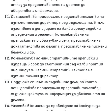
отказ за предоставянето на достъп до
обществена информация.
Осъществява процесуално представителство на
изпълнителния директор пред съдилищата, в т.ч.
изготвяне и депозиране на жалби срещу съдебни
определения и решения, комплектуване на
преписките по образувани дела, представяне на
доказателства по делата, представяне на писмени
бележки и др.
Комплектува административните преписки и
изпраща в срок до съответния съд жалби против
индивидуални административни актове на
изпълнителния директор.
Поддържа списък на съдебните дела, по които
осъществява процесуално представителство,
съдържащ актуална информация за движението на
делата.
Участва в комисии за провеждане на конкурси за