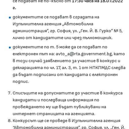
се подават не по-късно от
17:30 часа на 1
8
.07.2022
г.
документите се подават в сградата на
Изпълнителна агенция „Автомобилна
администрация”, гр. София, ул. „Ген. Й. В. Гурко” № 5,
лично от кандидатите или чрез пълномощник.
документите по т. 5 може да се подават по
електронен път на: avto_a@rta.government.bg, като
в този случай заявлението за участие в конкурс и
декларацията по чл. 17, ал. 3, т. 1 от НПКПМДС следва
да бъдат подписани от кандидата с електронен
подпис.
Списъците на допуснатите до участие в конкурса
кандидати и последваща информация по
провеждането му ще бъдат публикувани на
интернет страницата на агенцията.
Конкурсът ще се проведе в Изпълнителна агенция
“Автомобилна администрация”, гр. София, ул. „Ген. Й.