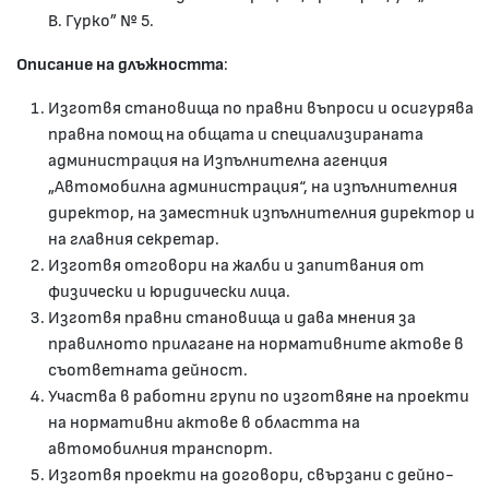
В. Гурко” № 5.
Описание на длъжността
:
Изготвя становища по правни въп­ро­си и осигурява
правна помощ на общата и специализираната
администрация на Изпълнителна агенция
„Автомобилна администрация“, на изпълнителния
директор, на заместник изпълнителния директор и
на главния секретар.
Изготвя отговори на жалби и запитвания от
физически и юридически лица.
Изготвя правни становища и дава мнения за
правилното прилагане на нормативните актове в
съответната дейност.
Участва в работни групи по изготвяне на проекти
на нормативни актове в об­ласт­та на
автомобилния транспорт.
Изготвя проекти на договори, свързани с дей­но­