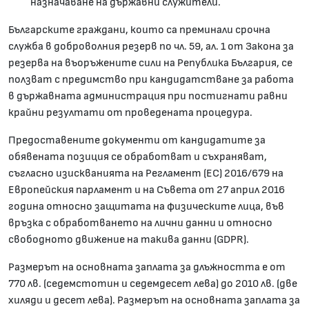
назначаване на държавни служители.
Българските граждани, които са преминали срочна
служба в доброволния резерв по чл. 59, ал. 1 от Закона за
резерва на въоръжените сили на Република България, се
ползват с предимство при кандидатстване за работа
в държавната администрация при постигнати равни
крайни резултати от проведената процедура.
Предоставените документи от кандидатите за
обявената позиция се обработват и съхраняват,
съгласно изискванията на Регламент (ЕС) 2016/679 на
Европейския парламент и на Съвета от 27 април 2016
година относно защитата на физическите лица, във
връзка с обработването на лични данни и относно
свободното движение на такива данни (GDPR).
Размерът на основната заплата за длъжността е от
770 лв. (седемстотин и седемдесет лева) до 2010 лв. (две
хиляди и десет лева). Размерът на основната заплата за