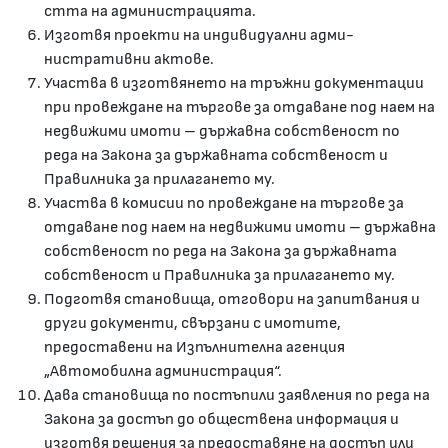
ст­­та на администрацията.
Изготвя проекти на индивидуални ад­­ми­
нистративни актове.
Участва в изготвянето на тръжни документации
при провеждане на търгове за отдаване под наем на
недвижими имоти – държавна собственост по
реда на Закона за държавната собственост и
Правилника за прилагането му.
Участва в комисии по провеждане на търгове за
отдаване под наем на недвижими имоти – държавна
собственост по реда на Закона за държавната
собственост и Правилника за прилагането му.
Подготвя становища, отговори на запитвания и
други документи, свързани с имотите,
предоставени на Изпълнителна агенция
„Автомобилна администрация“.
Дава становища по постъпили заявления по реда на
Закона за достъп до обществена информация и
изготвя решения за предоставяне на достъп или