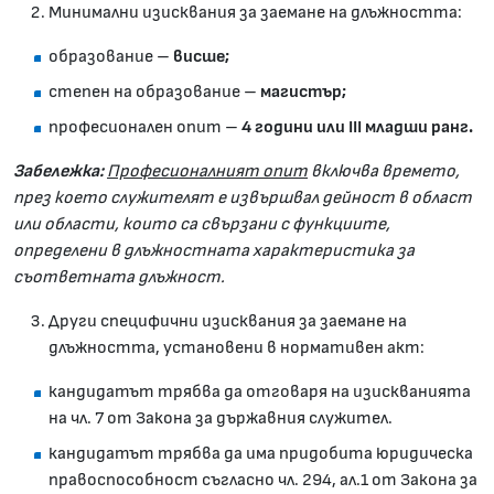
Минимални изисквания за заемане на длъжността:
образование –
висше;
степен на образование –
магистър;
професионален опит –
4 години или III младши ранг.
Забележка:
Професионалният опит
включва времето,
през което служителят е извършвал дейност в област
или области, които са свързани с функциите,
определени в длъжностната характеристика за
съответната длъжност.
Други специфични изисквания за заемане на
длъжността, установени в нормативен акт:
кандидатът трябва да отговаря на изискванията
на чл. 7 от Закона за държавния служител.
кандидатът трябва да има придобита юридическа
правоспособност съгласно чл. 294, ал.1 от Закона за