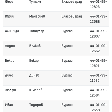
Ферат
Туталъ
Благоевград
44-01-99-
12823
Юрий
Манасиев
Благоевград
44-01-99-
12688
Али Ръза
Топчулар
Бургас
44-01-99-
12807
Андон
Вълков
Бургас
44-01-99-
12662
Бекир
Бекир
Бургас
44-01-99-
12621
Дичо
Дичев
Бургас
44-01-99-
11635
Зюлфи
Юмеров
Бургас
44-01-99-
12584
Иван
Тодоров
Бургас
44-01-99-
12658