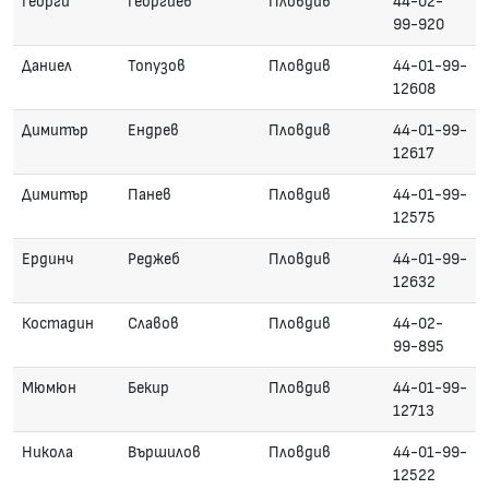
Георги
Георгиев
Пловдив
44-02-
99-920
Даниел
Топузов
Пловдив
44-01-99-
12608
Димитър
Ендрев
Пловдив
44-01-99-
12617
Димитър
Панев
Пловдив
44-01-99-
12575
Ердинч
Реджеб
Пловдив
44-01-99-
12632
Костадин
Славов
Пловдив
44-02-
99-895
Мюмюн
Бекир
Пловдив
44-01-99-
12713
Никола
Вършилов
Пловдив
44-01-99-
12522