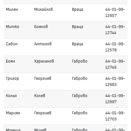
Милен
Михайлов
Враца
44-01-99-
12657
Митко
Боянов
Враца
44-01-99-
12744
Сабин
Антонов
Враца
44-01-99-
12578
Боян
Хараланов
Габрово
44-01-99-
12749
Григор
Георгиев
Габрово
44-01-99-
12663
Кольо
Колев
Габрово
44-01-99-
12697
Мариян
Георгиев
Габрово
44-01-99-
12703
Момчил
Мичев
Габрово
44-01-99-