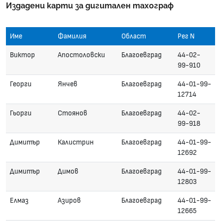
Издадени карти за дигитален тахограф
Име
Фамилия
Област
Рег N
Виктор
Апостоловски
Благоевград
44-02-
99-910
Георги
Янчев
Благоевград
44-01-99-
12714
Гьорги
Стоянов
Благоевград
44-02-
99-918
Димитър
Калистрин
Благоевград
44-01-99-
12692
Димитър
Димов
Благоевград
44-01-99-
12803
Елмаз
Азиров
Благоевград
44-01-99-
12665