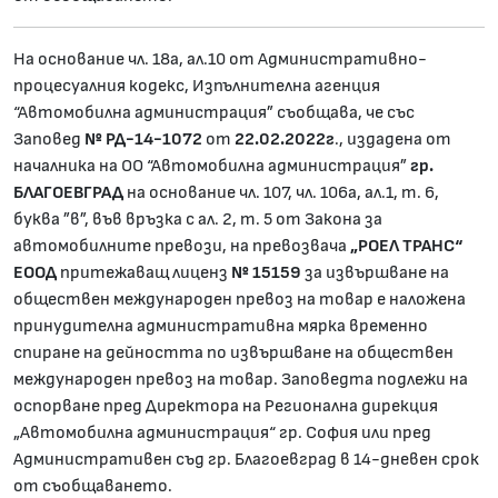
На основание чл. 18а, ал.10 от Административно-
процесуалния кодекс, Изпълнителна агенция
“Автомобилна администрация” съобщава, че със
Заповед
№ РД-14-1072
от
22.02.2022г
., издадена от
началника на ОО “Автомобилна администрация”
гр.
БЛАГОЕВГРАД
на основание чл. 107, чл. 106а, ал.1, т. 6,
буква ”в”, във връзка с ал. 2, т. 5 от Закона за
автомобилните превози, на превозвача
„РОЕЛ ТРАНС“
ЕООД
притежаващ лиценз
№ 15159
за извършване на
обществен международен превоз на товар е наложена
принудителна административна мярка временно
спиране на дейността по извършване на обществен
международен превоз на товар. Заповедта подлежи на
оспорване пред Директора на Регионална дирекция
„Автомобилна администрация“ гр. София или пред
Административен съд гр. Благоевград в 14-дневен срок
от съобщаването.