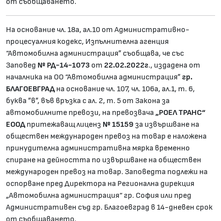
от съобщаването.
На основание чл. 18а, ал.10 от Административно-
процесуалния кодекс, Изпълнителна агенция
“Автомобилна администрация” съобщава, че със
Заповед
№ РД-14-1073
от
22.02.2022г
., издадена от
началника на ОО “Автомобилна администрация”
гр.
БЛАГОЕВГРАД
на основание чл. 107, чл. 106а, ал.1, т. 6,
буква ”в”, във връзка с ал. 2, т. 5 от Закона за
автомобилните превози, на превозвача
„РОЕЛ ТРАНС“
ЕООД
притежаващ лиценз
№ 15159
за извършване на
обществен международен превоз на товар е наложена
принудителна административна мярка временно
спиране на дейността по извършване на обществен
международен превоз на товар. Заповедта подлежи на
оспорване пред Директора на Регионална дирекция
„Автомобилна администрация“ гр. София или пред
Административен съд гр. Благоевград в 14-дневен срок
от съобщаването.