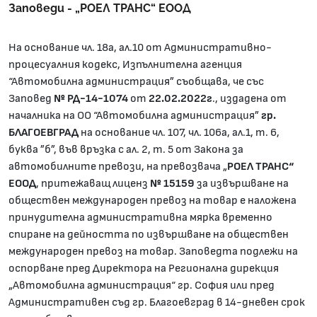
Заповеди - „РОЕЛ ТРАНС“ ЕООД
На основание чл. 18а, ал.10 от Административно-
процесуалния кодекс, Изпълнителна агенция
“Автомобилна администрация” съобщава, че със
Заповед
№ РД-14-1074
от
22.02.2022г
., издадена от
началника на ОО “Автомобилна администрация”
гр.
БЛАГОЕВГРАД
на основание чл. 107, чл. 106а, ал.1, т. 6,
буква ”б”, във връзка с ал. 2, т. 5 от Закона за
автомобилните превози, на превозвача „
РОЕЛ ТРАНС“
ЕООД
, притежаващ лиценз
№ 15159
за извършване на
обществен международен превоз на товар е наложена
принудителна административна мярка временно
спиране на дейността по извършване на обществен
международен превоз на товар. Заповедта подлежи на
оспорване пред Директора на Регионална дирекция
„Автомобилна администрация“ гр. София или пред
Административен съд гр. Благоевград в 14-дневен срок