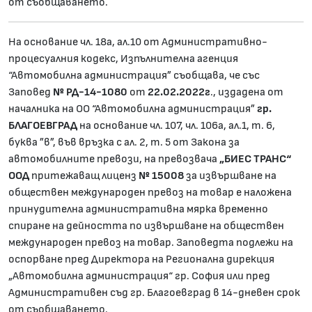
от съобщаването.
На основание чл. 18а, ал.10 от Административно-
процесуалния кодекс, Изпълнителна агенция
“Автомобилна администрация” съобщава, че със
Заповед
№ РД-14-1080
от
22.02.2022г
., издадена от
началника на ОО “Автомобилна администрация”
гр.
БЛАГОЕВГРАД
на основание чл. 107, чл. 106а, ал.1, т. 6,
буква ”в”, във връзка с ал. 2, т. 5 от Закона за
автомобилните превози, на превозвача
„БИЕС ТРАНС“
ООД
притежаващ лиценз
№ 15008
за извършване на
обществен международен превоз на товар е наложена
принудителна административна мярка временно
спиране на дейността по извършване на обществен
международен превоз на товар. Заповедта подлежи на
оспорване пред Директора на Регионална дирекция
„Автомобилна администрация“ гр. София или пред
Административен съд гр. Благоевград в 14-дневен срок
от съобщаването.