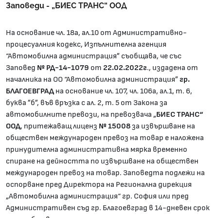
Заповеди - „БИЕС ТРАНС“ ООД
На основание чл. 18а, ал.10 от Административно-
процесуалния кодекс, Изпълнителна агенция
“Автомобилна администрация” съобщава, че със
Заповед
№ РД-14-1079
от
22.02.2022г
., издадена от
началника на ОО “Автомобилна администрация”
гр.
БЛАГОЕВГРАД
на основание чл. 107, чл. 106а, ал.1, т. 6,
буква ”б”, във връзка с ал. 2, т. 5 от Закона за
автомобилните превози, на превозвача „
БИЕС ТРАНС“
ООД
, притежаващ лиценз
№ 15008
за извършване на
обществен международен превоз на товар е наложена
принудителна административна мярка временно
спиране на дейността по извършване на обществен
международен превоз на товар. Заповедта подлежи на
оспорване пред Директора на Регионална дирекция
„Автомобилна администрация“ гр. София или пред
Административен съд гр. Благоевград в 14-дневен срок