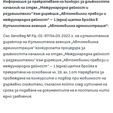
Информация за прекратяване на конкурс за
длъжността
началник на отдел „Международна дейност и
разрешителни“ към дирекция „Автомобилни превози и
международна дейност“ – 1 (една) щатнa бройкa в
Изпълнителна агенция „Автомобилна администрация“:
Със Заповед № РД-01-97/04.03.2022 г. на изпълнителния
директор на Изпълнителна агенция „Автомобилна
администрация“ конкурсната процедура за
длъжността началник на отдел „Международна дейност
и разрешителни“ към дирекция „Автомобилни превози и
международна дейност“ – 1 (една) щатнa бройкa е
прекратена на основание чл. 19, ал. 1 от Наредбата за
провеждане на конкурсите и подбор при мобилност на
държавни служители, съгласно който след изтичане на
срока за подаване на документите не е постъпило нито
едно заявление.