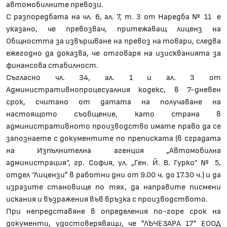
автомобилните превози.
С разпоредбата на чл. 6, ал. 7, т. 3 от Наредба № 11 е
указано, че превозвач, притежаващ лиценз на
Общността за извършване на превоз на товари, следва
ежегодно да доказва, че отговаря на изискванията за
финансова стабилност.
Съгласно чл. 34, ал. 1 и ал. 3 от
Административнопроцесуалния кодекс, в 7-дневен
срок, считано от датата на получаване на
настоящото съобщение, като страна в
административното производство имате право да се
запознаете с документите по преписката (в сградата
на Изпълнителна агенция „Автомобилна
администрация“, гр. София, ул. „Ген. Й. В. Гурко“ № 5,
отдел “Лицензи” в работни дни от 9.00 ч. до 17.30 ч.) и да
изразите становище по тях, да направите писмени
искания и възражения във връзка с производството.
При непредставяне в определения по-горе срок на
документи, удостоверяващи, че "ЛЪЧЕЗАРА 17" ЕООД