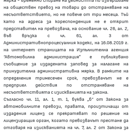
мярка - временно спиране на дейността по извършване
на обществен превоз на товари до отстраняване на
несъответствието, но не повече от три месеца. Тъй
като на адреса за кореспонденция не е открит
представител на превозвача, на основание чл. 26, ал. 2,
във връзка с чл. 61, ал. 3 от
Административнопроцесуалния кодекс, на 16.08.2019 г.
на интернет страницата на Изпълнителна агенция
“Автомобилна администрация” е публикувано
съобщение за издадената заповед за налагане на
принудителна административна мярка. В рамките на
определения тримесечен срок, превозвачът не е
предприел действия по отстраняване на
несъответствията с изискванията на закона.
Съгласно чл. 11, ал. 1, т. 1, буква „б“ от Закона за
автомобилните превози, правата, произтичащи от
издадения лиценз се прекратяват по решение на
лицензиращия орган, когато превозвачът престане да
отговаря на изискванията на чл. 7, ал. 2 от Закона за