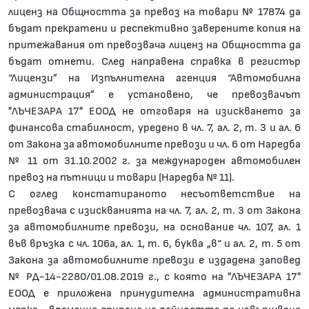
лиценз на Общността за превоз на товари № 17874 да
бъдат прекратени и респективно заверените копия на
притежавания от превозвача лиценз на Общността да
бъдат отнети. След направена справка в регистър
“Лицензи” на Изпълнителна агенция “Автомобилна
администрация” е установено, че превозвачът
"ЛЪЧЕЗАРА 17" ЕООД не отговаря на изискването за
финансова стабилност, уредено в чл. 7, ал. 2, т. 3 и ал. 6
от Закона за автомобилните превози и чл. 6 от Наредба
№ 11 от 31.10.2002 г. за международен автомобилен
превоз на пътници и товари (Наредба № 11).
С оглед констатираното несъответствие на
превозвача с изискванията на чл. 7, ал. 2, т. 3 от Закона
за автомобилните превози, на основание чл. 107, ал. 1
във връзка с чл. 106а, ал. 1, т. 6, буква „в“ и ал. 2, т. 5 от
Закона за автомобилните превози е издадена заповед
№ РД-14-2280/01.08.2019 г., с която на "ЛЪЧЕЗАРА 17"
ЕООД е приложена принудителна административна