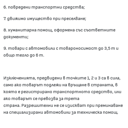
6. повредени транспортни средства;
7. движимо имущество при преселване;
8. хуманитарна помощ, оформена със съответните
документи;
9. товари с автомобили с товароносимост до 3,5 т и
общо тегло до 6 т.
Изключенията, предвидени в точките 1, 2 и 3 са в сила,
само ако товарът подлежи на връщане в страната, в
която е регистрирано транспортното средство, или
ако товарът се превозва за трета
страна. Разрешителни не се изискват при преминаване
на специализирани автомобили за техническа помощ.