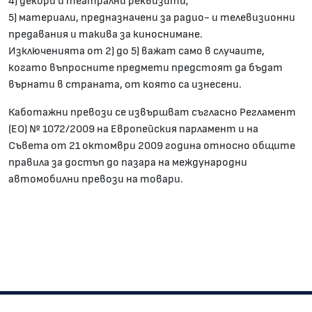
4) декори и театрални реквизити;
5) материали, предназначени за радио- и телевизионни
предавания и такива за киноснимане.
Изключенията от 2) до 5) важат само в случаите,
когато въпросните предмети предстоят да бъдат
върнати в страната, от която са изнесени.
Каботажни превози се извършват съгласно Регламент
(ЕО) № 1072/2009 на Европейския парламент и на
Съвета от 21 октомври 2009 година относно общите
правила за достъп до пазара на международни
автомобилни превози на товари.
Изпълнителна агенция "Автомобилна администрация"