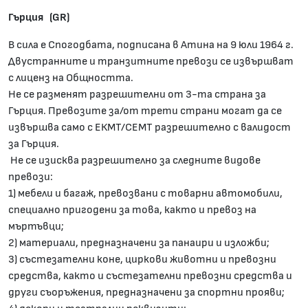
Гърция (GR)
В сила е Спогодбата, подписана в Атина на 9 юли 1964 г.
Двустранните и транзитните превози се извършват
с лиценз на Общността.
Не се разменят разрешителни от 3-та страна за
Гърция. Превозите за/от трети страни могат да се
извършва само с ЕКМТ/СЕМТ разрешително с валидост
за Гърция.
Не се изисква разрешително за следните видове
превози:
1) мебели и багаж, превозвани с товарни автомобили,
специално пригодени за това, както и превоз на
мъртъвци;
2) материали, предназначени за панаири и изложби;
3) състезателни коне, циркови животни и превозни
средства, както и състезателни превозни средства и
други съоръжения, предназначени за спортни прояви;