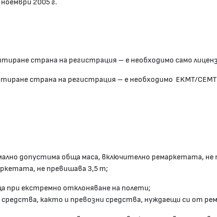
 ноември 2005 г.
итиране страна на регистрация – е необходимо само лицен
итиране страна на регистрация – е необходимо EKMT/СЕМ
имално допустима обща маса, включително ремаркетата, не
ркетата, не превишава 3,5 т;
ища при екстремно отклоняване на полети;
и средства, както и превозни средства, нуждаещи си от ре