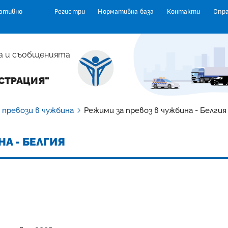
ативно
Регистри
Нормативна база
Контакти
Спр
а и съобщенията
СТРАЦИЯ"
 превози в чужбина
Режими за превоз в чужбина - Белгия
А - БЕЛГИЯ