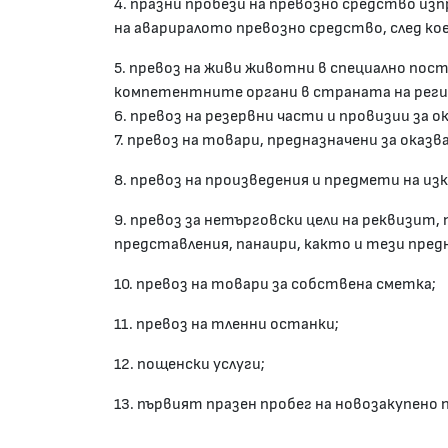
4. празни пробези на превозно средство из
на авариралото превозно средство, след ко
5. превоз на живи животни в специално пос
компетентните органи в страната на рег
6. превоз на резервни части и провизии за о
7. превоз на товари, предназначени за оказ
8. превоз на произведения и предмети на из
9. превоз за нетърговски цели на реквизит
представления, панаири, както и тези предн
10. превоз на товари за собствена сметка;
11. превоз на тленни останки;
12. пощенски услуги;
13. първият празен пробег на новозакупено