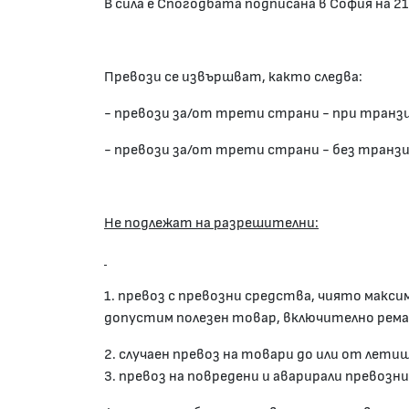
В сила е Спогодбата подписана в София на 21
Превози се извършват, както следва:
- превози за/от трети страни - при транз
- превози за/от трети страни - без транз
Hе подлежат на разрешителни:
1. превоз с превозни средства, чиято макс
допустим полезен товар, включително рема
2. случаен превоз на товари до или от лет
3. превоз на повредени и аварирали превозн