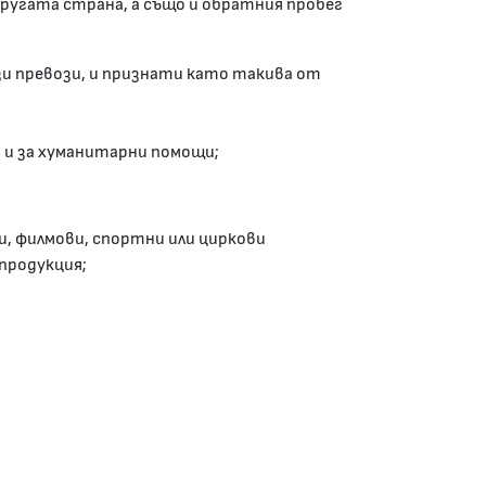
другата страна, а също и обратния пробег
зи превози, и признати като такива от
я и за хуманитарни помощи;
и, филмови, спортни или циркови
 продукция;