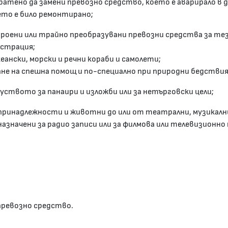
пратено да замени превозно средство, което е аварирало в 
ето е било ремонтирано;
троени или трайно преобразувани превозни средства за те
истрация;
кеански, морски и речни кораби и самолети;
ване на спешна помощ и по-специално при природни бедстви
куството за панаири и изложби или за нетърговски цели;
, принадлежности и животни до или от театрални, музикалн
азначени за радио записи или за филмова или телевизионно
 превозно средство.