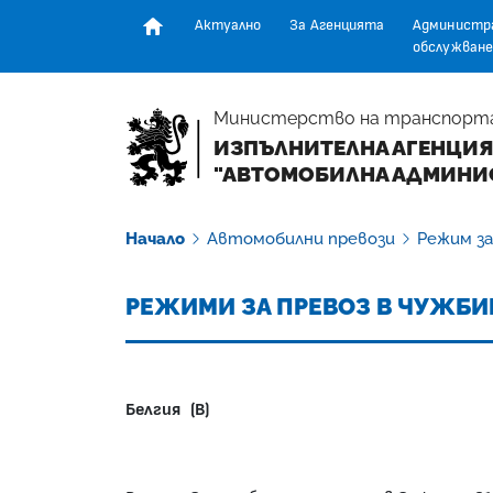
Актуално
За Агенцията
Администр
обслужване
Начална страница
Министерство на транспорт
ИЗПЪЛНИТЕЛНА АГЕНЦИЯ
"АВТОМОБИЛНА АДМИНИ
Начало
Автомобилни превози
Режим за
РЕЖИМИ ЗА ПРЕВОЗ В ЧУЖБИН
Белгия (B)