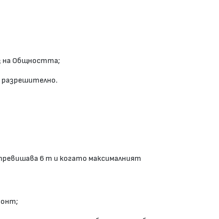
з на Общността;
Т разрешително.
 превишава 6 т и когато максималният
монт;