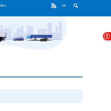
RSS
авки
EN
ОТВОРИ ПОЛЕ ЗА ТЪР
Мен
за
дос