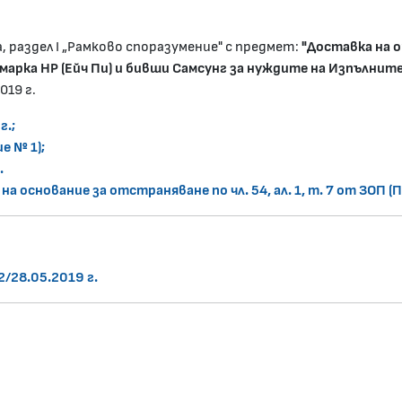
, раздел I „Рамково споразумение" с предмет:
"Доставка на 
марка HP (Ейч Пи) и бивши Самсунг за нуждите на Изпълни
019 г.
г.;
е № 1);
.
а основание за отстраняване по чл. 54, ал. 1, т. 7 от ЗОП (
/28.05.2019 г.