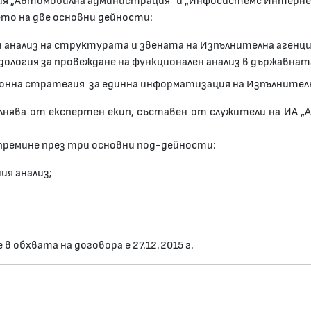
ция „Автомобилна администрация“ и „Инфосистемс Интерне
то на две основни дейности:
н анализ на структурата и звената на Изпълнителна агенц
ология за провеждане на функционален анализ в държавна
онна стратегия за единна информатизация на Изпълнител
лнява от експертен екип, съставен от служители на ИА 
премине през три основни под-дейности:
ия анализ;
 обхвата на договора е 27.12.2015 г.