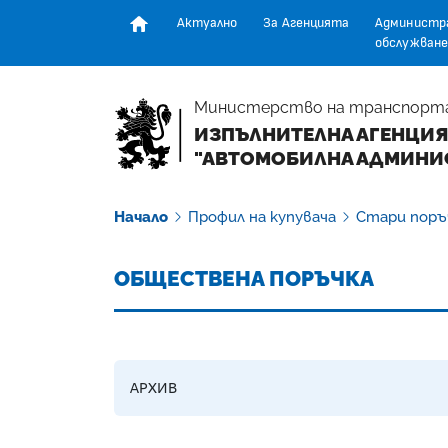
Актуално
За Агенцията
Администр
обслужване
Начална страница
Министерство на транспорт
ИЗПЪЛНИТЕЛНА АГЕНЦИЯ
"АВТОМОБИЛНА АДМИНИ
Начало
Профил на купувача
Стари поръ
ОБЩЕСТВЕНА ПОРЪЧКА
АРХИВ