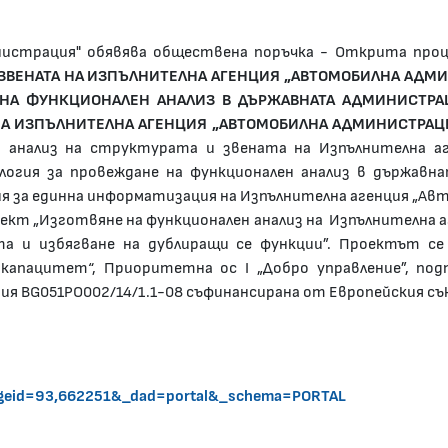
нистрация" обявява обществена поръчка - Открита про
 ЗВЕНАТА НА ИЗПЪЛНИТЕЛНА АГЕНЦИЯ „АВТОМОБИЛНА АДМИ
 НА ФУНКЦИОНАЛЕН АНАЛИЗ В ДЪРЖАВНАТА АДМИНИСТРА
НА ИЗПЪЛНИТЕЛНА АГЕНЦИЯ „АВТОМОБИЛНА АДМИНИСТРАЦИ
н анализ на структурата и звената на Изпълнителна а
огия за провеждане на функционален анализ в държавна
я за единна информатизация на Изпълнителна агенция „Ав
оект „Изготвяне на функционален анализ на Изпълнителна
а и избягване на дублиращи се функции”. Проектът се
апацитет“, Приоритетна ос І „Добро управление”, по
я BG051PO002/14/1.1-08 съфинансирана от Европейския съю
_pageid=93,662251&_dad=portal&_schema=PORTAL