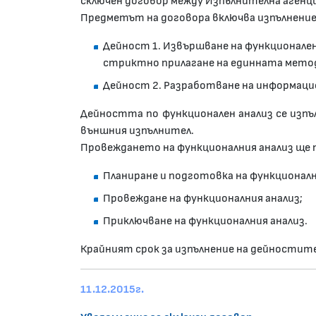
сключен договор между Изпълнителна аген
Предметът на договора включва изпълнение
Дейност 1. Извършване на функционале
стриктно прилагане на единната метод
Дейност 2. Разработване на информаци
Дейността по функционален анализ се изпъ
външния изпълнител.
Провеждането на функционалния анализ ще 
Планиране и подготовка на функционалн
Провеждане на функционалния анализ;
Приключване на функционалния анализ.
Крайният срок за изпълнение на дейностите в
11.12.2015г.