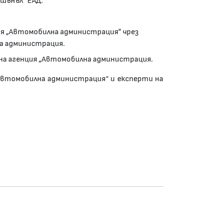
шънъл“ ЕАД.
ия „Автомобилна администрация” чрез
та администрация.
на агенция „Автомобилна администрация.
„Автомобилна администрация“ и експерти на