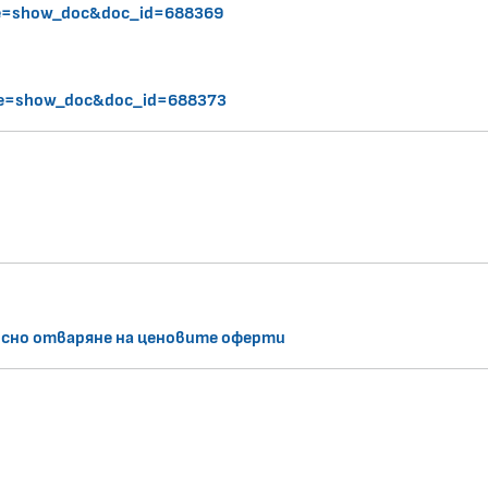
de=show_doc&doc_id=688369
de=show_doc&doc_id=688373
осно отваряне на ценовите оферти