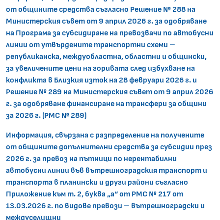
от общините средства съгласно Решение № 288 на
Министерския съвет от 9 април 2026 г. за одобряване
на Програма за субсидиране на превозвачи по автобусни
линии от утвърдените транспортни схеми –
републиканска, междуобластна, областни и общински,
за увеличените цени на горивата след избухване на
конфликта в Близкия изток на 28 февруари 2026 г. и
Решение № 289 на Министерския съвет от 9 април 2026
г. за одобряване финансиране на трансфери за общини
за 2026 г. (РМС № 289)
Информация, свързана с разпределение на получените
от общините допълнителни средства за субсидии през
2026 г. за превоз на пътници по нерентабилни
автобусни линии във вътрешноградския транспорт и
транспорта в планински и други райони съгласно
Приложение към т. 2, буква „а“ от РМС № 217 от
13.03.2026 г. по видове превози – вътрешноградски и
междуселищни